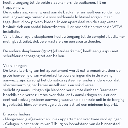
heeft u toegang tot de beide slaapkamers, de badkamer, lift en
trappenhuis.
De royale slaapkamer grenst aan de badkamer en heeft een ronde muur
met langwerpige ramen die voor voldoende lichtinval zorgen, maar
tegelijkertijd ook privacy bieden. In een apart deel van de slaapkamer
bevindt zich een aantal inbouwkasten. Hier bevindt zich tevens de WTW-
installatie.
Vanuit deze royale slaapkamer heeft u toegang tot de complete badkamer
met ligbad, toilet, dubbele wastafels en een aparte douche.
De andere slaapkamer (13m2) (of studeerkamer) heeft een glaspui met
schuifdeur en toegang tot een balkon.
Voorzieningen:
De luxe afwerking van het appartement wordt extra benadrukt door de
grote hoeveelheid van welbedachte voorzieningen die in de woning
aanwezig zijn. Zo zorgt het domotica systeem er onder andere voor dat
vloerverwarming per kamer instelbaar is en ook diverse
verlichtingsaansluitingen zijn hierdoor per ruimte dimbaar. Daarnaast
beschikken diverse ruimtes over data- en tv aansluitingen en is er een
centraal stofzuigsysteem aanwezig waarvan de centrale unit in de berging
is geplaatst, hierdoor wordt geluidsoverlast tot een minimum beperkt.
Bijzonderheden:
• Hoogwaardig afgewerkt en uniek appartement over twee verdiepingen;
• Gelegen in het centrum van Tilburg op loopafstand van de binnenstad;