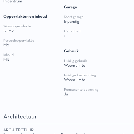
In centrum
Garage
Oppervlakten en inhoud
Soort garage
Inpandig
Woonoppervlakte
171 m2
Capaciteit
1
Perceeloppervlakte
m2
Gebruik
Inhoud
m3
Huidig gebruik
Woonruimte
Huidige bestemming
Woonruimte
Permanente bewoning
Ja
Architectuur
ARCHITECTUUR