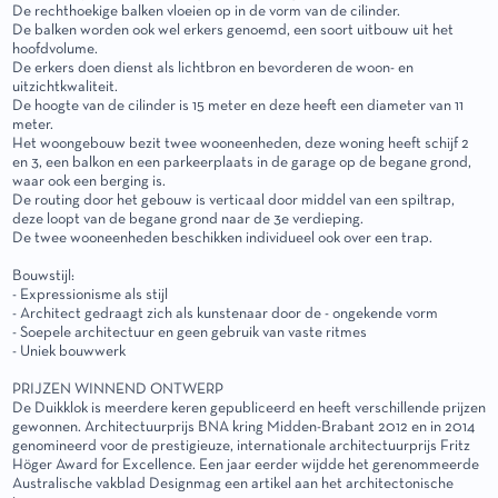
De rechthoekige balken vloeien op in de vorm van de cilinder.
De balken worden ook wel erkers genoemd, een soort uitbouw uit het
hoofdvolume.
De erkers doen dienst als lichtbron en bevorderen de woon- en
uitzichtkwaliteit.
De hoogte van de cilinder is 15 meter en deze heeft een diameter van 11
meter.
Het woongebouw bezit twee wooneenheden, deze woning heeft schijf 2
en 3, een balkon en een parkeerplaats in de garage op de begane grond,
waar ook een berging is.
De routing door het gebouw is verticaal door middel van een spiltrap,
deze loopt van de begane grond naar de 3e verdieping.
De twee wooneenheden beschikken individueel ook over een trap.
Bouwstijl:
- Expressionisme als stijl
- Architect gedraagt zich als kunstenaar door de - ongekende vorm
- Soepele architectuur en geen gebruik van vaste ritmes
- Uniek bouwwerk
PRIJZEN WINNEND ONTWERP
De Duikklok is meerdere keren gepubliceerd en heeft verschillende prijzen
gewonnen. Architectuurprijs BNA kring Midden-Brabant 2012 en in 2014
genomineerd voor de prestigieuze, internationale architectuurprijs Fritz
Höger Award for Excellence. Een jaar eerder wijdde het gerenommeerde
Australische vakblad Designmag een artikel aan het architectonische