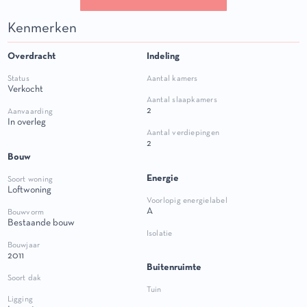
Kenmerken
Overdracht
Indeling
Status
Aantal kamers
verkocht
Aantal slaapkamers
2
Aanvaarding
in overleg
Aantal verdiepingen
2
Bouw
Energie
Soort woning
Loftwoning
Voorlopig energielabel
A
Bouwvorm
Bestaande bouw
Isolatie
Bouwjaar
2011
Buitenruimte
Soort dak
Tuin
Ligging