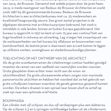
van Jacq. de Brouwer. Geroemd met enkele prijzen door de jaren heen.
Jacq. is mede naamgever van Bedaux de Brouwer Architecten en werkt
sinds 1987 bij dit gerenommeerde bureau. Bedaux de Brouwer
Architecten is een architectenbureau met ca. 25 medewerkers en
kwalitatief hoogwaardig oeuvre. Een groot aantal projecten is de
afgelopen decennia met architectuurprijzen bekroond, het werk is
inmiddels in vele landen, binnen en buiten Europa gepubliceerd. Het
bureau is opgericht in 1937 en kent al ruim 75 jaar een continui?teit van
hoge kwaliteit in ontwerp en uitwerking. Lag vroeger het zwaartepunt van
de werkzaamheden van het bureau bij villabouw en bouwwerken voor
(semi)overheid, de laatste jaren is daarnaast een accent komen te liggen
op utilitaire werken, woningbouw en stedenbouwkundige plannen.
TOELICHTING OP HET ONTWERP VAN DE ARCHITECT
Als de grote woonkamerramen de cirkelvormige contour hadden gevolgd
moesten de ramen van een veelheid van raamstijlen worden voorzien.
Grote glasplaten doen echter meer recht aan de woon- en
uitzichtkwaliteit. De grote uitwaaierende erkers zorgen voor maximale
panoramische uitzichten en hebben het voordeel dat ze het gebruik van
grote schuifpuien toestaan waardoor de gevels genereus geopend kunnen
worden. De erkers draaien in een spiraal naar boven alsof ze actief op
zoek zijn naar een optimale orie?ntatie.
BOUWMASSA
Een cilinder met vijf schijven, en dus vijf verdiepingen plus een dakterras.
Op de schijven 2,3 en 5 springen rechthoekige balken uit de cilindervorm.