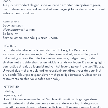
icoon.
'De jury bewondert de gedurfde keuze van architect en opdrachtgever,
om op deze centrale plek in de stad een dergelijk bijzonder en sculpturaal
gebouw neer te zetten.'
Kenmerken:
Bouwjaar: 2011
Woonoppervlakte: 171m²
Balkon: 17m²
Servicekosten: maandelijks circa € 500,-.
LIGGING:
Bijzondere locatie in de binnenstad van Tilburg. De Bisschop
Zwijsenstraat en omgeving is zo'n deel van de stad, waar stijlen, soort
bebouwing en kwaliteit sterk wisselen. Een kerk, flatgebouw, rondom
straten met arbeidershuisjes en middenstandswoningen. De woning ligt in
een rustige straat, op loopafstand van het levendige centrum van Tilburg.
U woont dus met alle belangrijke voorzieningen direct voor de deur. Het
bruisende Tilburgse uitgaansleven met gezellige terrassen, uitstekende
restaurants en sfeervolle cafés zeer nabij.
INTERIEUR:
Indeling:
Begane grond
U komt binnen in een nette hal. Van hieruit bereikt u de garage, deze
wordt gedeeld met de bewoners van de andere woning. In de garage
bevindt zich ook de aparte berging. Er is een lift en metalen spiltrap die