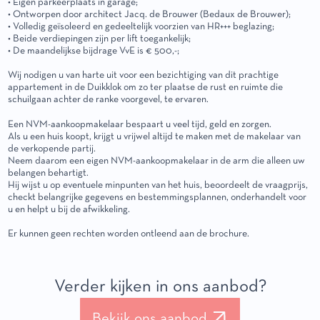
• Eigen parkeerplaats in garage;
• Ontworpen door architect Jacq. de Brouwer (Bedaux de Brouwer);
• Volledig geïsoleerd en gedeeltelijk voorzien van HR+++ beglazing;
• Beide verdiepingen zijn per lift toegankelijk;
• De maandelijkse bijdrage VvE is € 500,-;
Wij nodigen u van harte uit voor een bezichtiging van dit prachtige
appartement in de Duikklok om zo ter plaatse de rust en ruimte die
schuilgaan achter de ranke voorgevel, te ervaren.
Een NVM-aankoopmakelaar bespaart u veel tijd, geld en zorgen.
Als u een huis koopt, krijgt u vrijwel altijd te maken met de makelaar van
de verkopende partij.
Neem daarom een eigen NVM-aankoopmakelaar in de arm die alleen uw
belangen behartigt.
Hij wijst u op eventuele minpunten van het huis, beoordeelt de vraagprijs,
checkt belangrijke gegevens en bestemmingsplannen, onderhandelt voor
u en helpt u bij de afwikkeling.
Er kunnen geen rechten worden ontleend aan de brochure.
Verder kijken in ons aanbod?
Bekijk ons aanbod