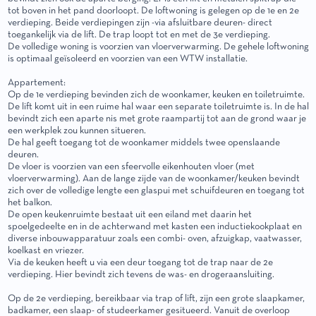
tot boven in het pand doorloopt. De loftwoning is gelegen op de 1e en 2e
verdieping. Beide verdiepingen zijn -via afsluitbare deuren- direct
toegankelijk via de lift. De trap loopt tot en met de 3e verdieping.
De volledige woning is voorzien van vloerverwarming. De gehele loftwoning
is optimaal geïsoleerd en voorzien van een WTW installatie.
Appartement:
Op de 1e verdieping bevinden zich de woonkamer, keuken en toiletruimte.
De lift komt uit in een ruime hal waar een separate toiletruimte is. In de hal
bevindt zich een aparte nis met grote raampartij tot aan de grond waar je
een werkplek zou kunnen situeren.
De hal geeft toegang tot de woonkamer middels twee openslaande
deuren.
De vloer is voorzien van een sfeervolle eikenhouten vloer (met
vloerverwarming). Aan de lange zijde van de woonkamer/keuken bevindt
zich over de volledige lengte een glaspui met schuifdeuren en toegang tot
het balkon.
De open keukenruimte bestaat uit een eiland met daarin het
spoelgedeelte en in de achterwand met kasten een inductiekookplaat en
diverse inbouwapparatuur zoals een combi- oven, afzuigkap, vaatwasser,
koelkast en vriezer.
Via de keuken heeft u via een deur toegang tot de trap naar de 2e
verdieping. Hier bevindt zich tevens de was- en drogeraansluiting.
Op de 2e verdieping, bereikbaar via trap of lift, zijn een grote slaapkamer,
badkamer, een slaap- of studeerkamer gesitueerd. Vanuit de overloop