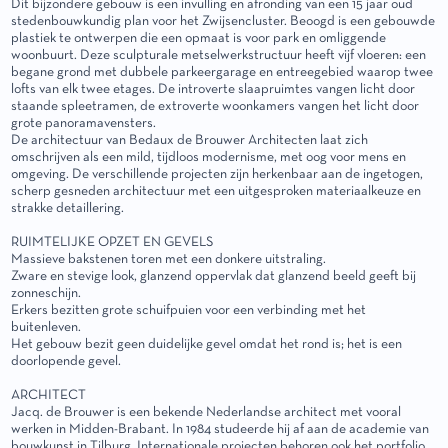
Dit bijzondere gebouw is een invulling en afronding van een 15 jaar oud
stedenbouwkundig plan voor het Zwijsencluster. Beoogd is een gebouwde
plastiek te ontwerpen die een opmaat is voor park en omliggende
woonbuurt. Deze sculpturale metselwerkstructuur heeft vijf vloeren: een
begane grond met dubbele parkeergarage en entreegebied waarop twee
lofts van elk twee etages. De introverte slaapruimtes vangen licht door
staande spleetramen, de extroverte woonkamers vangen het licht door
grote panoramavensters.
De architectuur van Bedaux de Brouwer Architecten laat zich
omschrijven als een mild, tijdloos modernisme, met oog voor mens en
omgeving. De verschillende projecten zijn herkenbaar aan de ingetogen,
scherp gesneden architectuur met een uitgesproken materiaalkeuze en
strakke detaillering.
RUIMTELIJKE OPZET EN GEVELS
Massieve bakstenen toren met een donkere uitstraling.
Zware en stevige look, glanzend oppervlak dat glanzend beeld geeft bij
zonneschijn.
Erkers bezitten grote schuifpuien voor een verbinding met het
buitenleven.
Het gebouw bezit geen duidelijke gevel omdat het rond is; het is een
doorlopende gevel.
ARCHITECT
Jacq. de Brouwer is een bekende Nederlandse architect met vooral
werken in Midden-Brabant. In 1984 studeerde hij af aan de academie van
bouwkunst in Tilburg. Internationale projecten behoren ook het portfolio